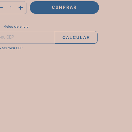
ALTERAR CEP
regas para o CEP:
Meios de envio
CALCULAR
 sei meu CEP