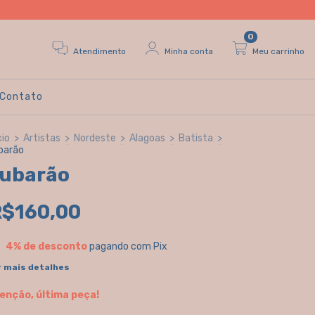
0
Atendimento
Minha conta
Meu carrinho
Contato
cio
>
Artistas
>
Nordeste
>
Alagoas
>
Batista
>
barão
ubarão
R$160,00
4% de desconto
pagando com Pix
r mais detalhes
enção, última peça!