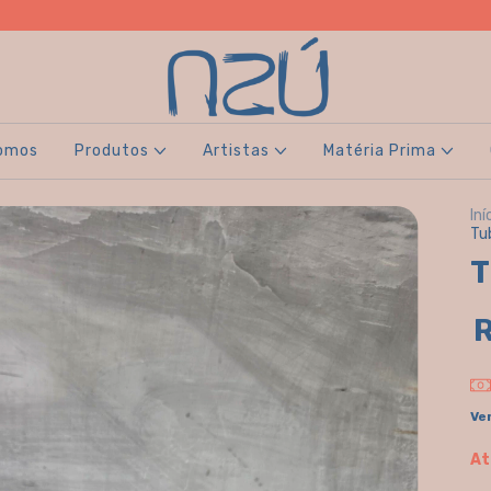
omos
Produtos
Artistas
Matéria Prima
Iní
Tu
T
Ve
At