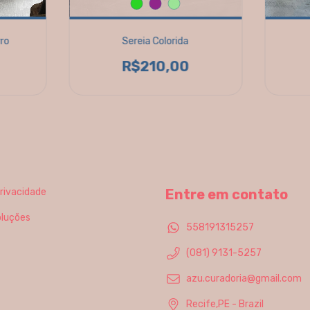
rro
Sereia Colorida
R$210,00
Privacidade
Entre em contato
oluções
558191315257
(081) 9131-5257
azu.curadoria@gmail.com
Recife,PE - Brazil