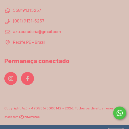
558191315257
(081) 9131-5257
azu.curadoria@gmail.com
Recife,PE - Brazil
Permaneça conectado
Copyright Azú - 49355675000142 - 2026. Todos os direitos reservados.