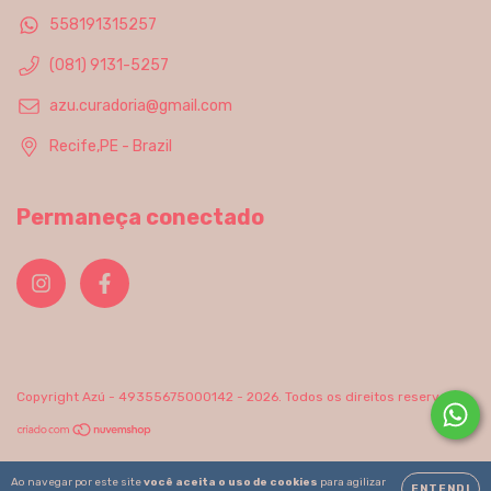
558191315257
(081) 9131-5257
azu.curadoria@gmail.com
Recife,PE - Brazil
Permaneça conectado
Copyright Azú - 49355675000142 - 2026. Todos os direitos reservados.
Ao navegar por este site
você aceita o uso de cookies
para agilizar
ENTENDI