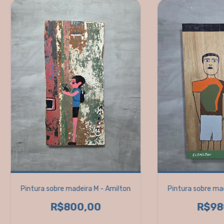
Pintura sobre madeira M - Amilton
Pintura sobre ma
R$800,00
R$98