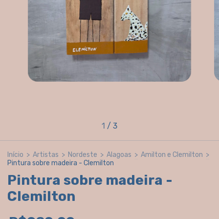
1
/
3
Início
>
Artistas
>
Nordeste
>
Alagoas
>
Amilton e Clemilton
>
Pintura sobre madeira - Clemilton
Pintura sobre madeira -
Clemilton