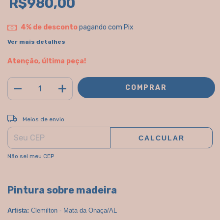
R$980,00
4% de desconto
pagando com Pix
Ver mais detalhes
Atenção, última peça!
ALTERAR CEP
Entregas para o CEP:
Meios de envio
CALCULAR
Não sei meu CEP
Pintura sobre madeira
Artista:
Clemilton - Mata da Onaça/AL