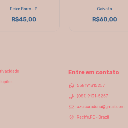
Peixe Barro - P
Gaivota
R$45,00
R$60,00
Privacidade
Entre em contato
oluções
558191315257
(081) 9131-5257
azu.curadoria@gmail.com
Recife,PE - Brazil