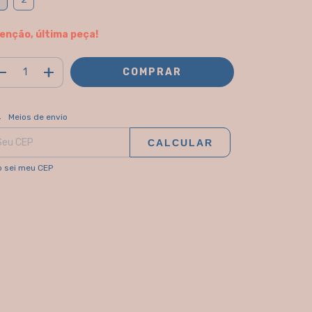
enção, última peça!
ALTERAR CEP
regas para o CEP:
Meios de envio
CALCULAR
 sei meu CEP