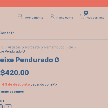
0
Atendimento
Minha conta
Meu carrinho
Contato
cio
>
Artistas
>
Nordeste
>
Pernambuco
>
Dé
>
ixe Pendurado G
eixe Pendurado G
R$420,00
4% de desconto
pagando com Pix
r mais detalhes
o:
1
2