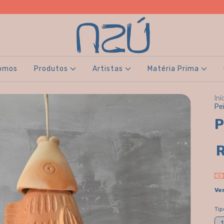
omos
Produtos
Artistas
Matéria Prima
Iní
Pe
P
Ve
Tip
1