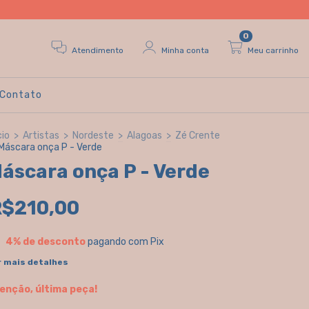
0
Atendimento
Minha conta
Meu carrinho
Contato
cio
>
Artistas
>
Nordeste
>
Alagoas
>
Zé Crente
Máscara onça P - Verde
áscara onça P - Verde
R$210,00
4% de desconto
pagando com Pix
r mais detalhes
enção, última peça!