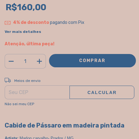
R$160,00
4% de desconto
pagando com Pix
Ver mais detalhes
Atenção, última peça!
ALTERAR CEP
Entregas para o CEP:
Meios de envio
CALCULAR
Não sei meu CEP
Cabide de Pássaro em madeira pintada
Artista: 
Marlon carvalho- Prados / MG