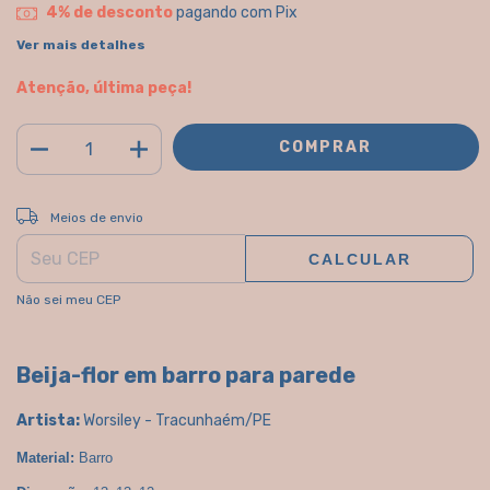
4% de desconto
pagando com Pix
Ver mais detalhes
Atenção, última peça!
ALTERAR CEP
Entregas para o CEP:
Meios de envio
CALCULAR
Não sei meu CEP
Beija-flor em barro para parede
Artista:
Worsiley - Tracunhaém/PE
Material:
 Barro