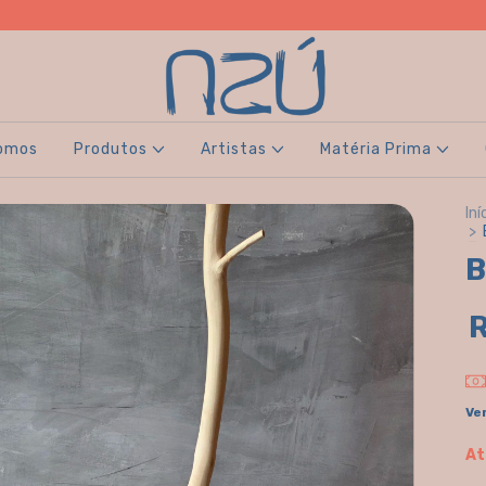
omos
Produtos
Artistas
Matéria Prima
Iní
>
B
R
Ve
At