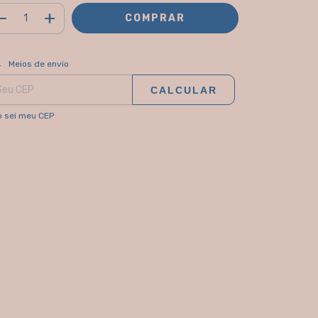
ALTERAR CEP
regas para o CEP:
Meios de envio
CALCULAR
 sei meu CEP