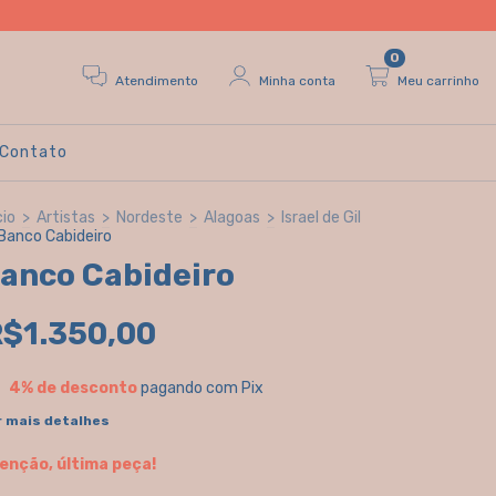
0
Atendimento
Minha conta
Meu carrinho
Contato
cio
>
Artistas
>
Nordeste
>
Alagoas
>
Israel de Gil
Banco Cabideiro
anco Cabideiro
$1.350,00
4% de desconto
pagando com Pix
r mais detalhes
enção, última peça!