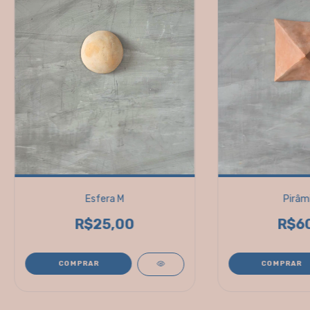
Esfera M
Pirâm
R$25,00
R$6