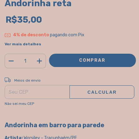
Andorinha reta
R$35,00
4% de desconto
pagando com Pix
Ver mais detalhes
ALTERAR CEP
Entregas para o CEP:
Meios de envio
CALCULAR
Não sei meu CEP
Andorinha em barro para parede
Artista:
Worsiley - Tracunhaém/PE